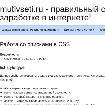
mutivseti.ru - правильный 
заработке в интернете!
Доход в интернете. Реальность или нет?
Кто мы и чего хотим?
Поче
Работа со списками в CSS
Подробности
Опубликовано 06.01.2013 07:54
list-style-type
Данное свойство позволяет задать вид маркера элементов списка. Как всегда
значений:
disc
- маркер в виде закрашенного круга;
circle
- маркер в виде незакрашенной окружности;
square
- чёрный квадрат в качестве маркера;
decimal
- маркеры в виде десятичных чисел (1, 2, 3,...,n);
upper-roman
- каждый маркер - большая римская цифра (I, II, III,...,N);