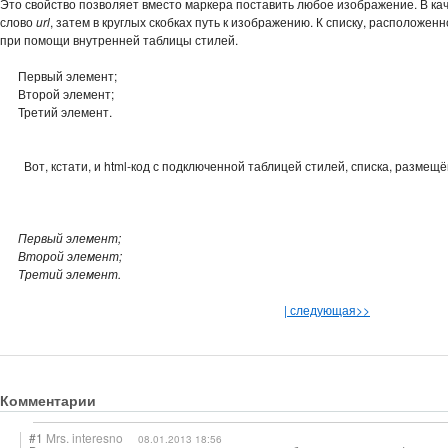
Это свойство позволяет вместо маркера поставить любое изображение. В ка
слово
url
, затем в круглых скобках путь к изображению. К списку, расположен
при помощи внутренней таблицы стилей.
Первый элемент;
Второй элемент;
Третий элемент.
Вот, кстати, и html-код с подключенной таблицей стилей, списка, размещ
Первый элемент;
Второй элемент;
Третий элемент.
|
следующая>>
Комментарии
#1
Mrs. interesno
08.01.2013 18:56