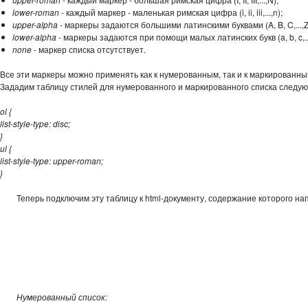
lower-roman
- каждый маркер - маленькая римская цифра (i, ii, iii,...,n);
upper-alpha
- маркеры задаются большими латинскими буквами (A, B, C,...,Z
lower-alpha
- маркеры задаются при помощи малых латинских букв (a, b, c,...
none
- маркер списка отсутствует.
Все эти маркеры можно применять как к нумерованным, так и к маркированн
Зададим таблицу стилей для нумерованного и маркированного списка следу
ol {
list-style-type: disc;
}
ul {
list-style-type: upper-roman;
}
Теперь подключим эту таблицу к html-документу, содержание которого на
Нумерованный список: