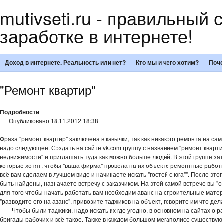
mutivseti.ru - правильный 
заработке в интернете!
Доход в интернете. Реальность или нет?
Кто мы и чего хотим?
Поче
"Ремонт квартир"
Подробности
Опубликовано 18.11.2012 18:38
Фраза "ремонт квартир" заключена в кавычки, так как никакого ремонта на са
надо следующее. Создать на сайте vk.com группу с названием "ремонт кварт
недвижимости" и приглашать туда как можно больше людей. В этой группе зат
которые хотят, чтобы "ваша фирма" провела на их объекте ремонтные работы
всё вам сделаем в лучшем виде и начинаете искать "гостей с юга"". После этого
быть найдены, назначаете встречу с заказчиком. На этой самой встрече вы "о
для того чтобы начать работать вам необходим аванс на строительные мате
"разводите его на аванс", привозите таджиков на объект, говорите им что дел
Чтобы были таджики, надо искать их где угодно, в основном на сайтах о 
бригады рабочих и всё такое. Также в каждом большом мегаполисе существую