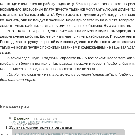
места, где снимаются на работу таджики, узбеки и прочие гости из южных ре
нормальную заработную плату (вместо таджиков могут быть любые другие "др
соглашаются "на вас работать". Лучше искать таджиков и узбеков, у них, в осн
их наебать, они не пойдут в полицию. Когда привозите их на объект, говорите
демонтажные работы, завтра приеду всё дальше объясню. Ну а дальше, вы н
Итог. "Клиент" через неделю приезжает на объект и видит там чурок, ко
демонтажные работы. Далее он начинает с ними разбираться. И вскоре они в
Вы же делаете группу закрытой или вовсе удаляете и больше этим не занима
такую же новую группу с похожим названием и содержанием (не забывая удал
лохов.
А зачем здесь нужны таджики, спросите вы? А вот зачем! После того как "
наебали он бежит в полицию. Там разводят руками и говорят: "работы были на
мошенничество". Следовательно, и сажать вас не за что.
P.S. Хоть и сажать не за что, но если поймают "клиенты" или "рабочий 
больнице или морге.
Комментарии
#4
Валерик
13.12.2012 19:41
Обновить список комментариев
Цитирую medic:
RSS лента комментариев этой записи
Ни в коем случае не нанимайте таджиков (приезжающих