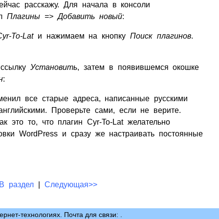
Сейчас расскажу. Для начала в консоли
ел
Плагины => Добавить новый
:
Cyr-To-Lat
и нажимаем на кнопку
Поиск плагинов
.
 ссылку
Установить
, затем в появившемся окошке
н
:
зменил все старые адреса, написанные русскими
английскими. Проверьте сами, если не верите.
ак это то, что плагин Cyr-To-Lat желательно
новки WordPress и сразу же настраивать постоянные
В раздел
|
Следующая>>
нтернет-технологиях. Почта для связи: .