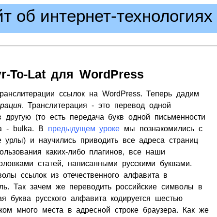
айт об интернет-технологиях
r-To-Lat для WordPress
транслитерации ссылок на WordPress. Теперь дадим
рация
. Транслитерация - это перевод одной
 другую (то есть передача букв одной письменности
а - bulka. В
предыдущем уроке
мы познакомились с
 урлы) и научились приводить все адреса страниц
пользования каких-либо плагинов, все наши
оловками статей, написанными русскими буквами.
мволы ссылок из отечественного алфавита в
оль. Так зачем же переводить российские символы в
ая буква русского алфавита кодируется шестью
ком много места в адресной строке браузера. Как же