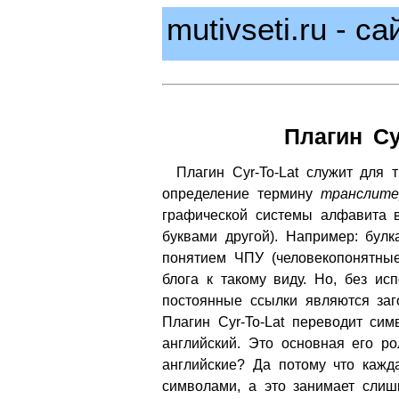
mutivseti.ru - с
Плагин Cy
Плагин Cyr-To-Lat служит для 
определение термину
транслите
графической системы алфавита в
буквами другой). Например: булк
понятием ЧПУ (человекопонятные
блога к такому виду. Но, без ис
постоянные ссылки являются заг
Плагин Cyr-To-Lat переводит си
английский. Это основная его р
английские? Да потому что кажд
символами, а это занимает слиш