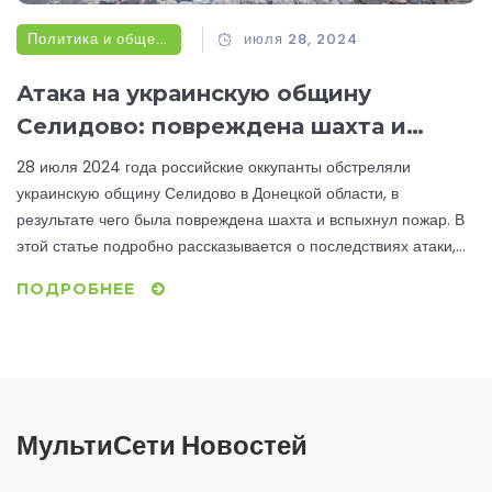
Политика и общество
июля 28, 2024
Атака на украинскую общину
Селидово: повреждена шахта и
вспыхнул пожар
28 июля 2024 года российские оккупанты обстреляли
украинскую общину Селидово в Донецкой области, в
результате чего была повреждена шахта и вспыхнул пожар. В
этой статье подробно рассказывается о последствиях атаки,
реагировании экстренных служб и действиях украинских
ПОДРОБНЕЕ
военных.
МультиСети Новостей