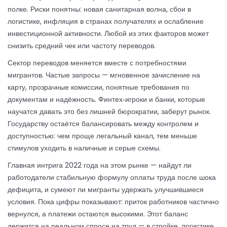
полке. Риски понятны: новая санитарная волна, сбои в
логистике, инфляция в странах получателях и ослабление
инвестиционной активности. Любой из этих факторов может
снизить средний чек или частоту переводов.
Сектор переводов меняется вместе с потребностями
мигрантов. Частые запросы — мгновенное зачисление на
карту, прозрачные комиссии, понятные требования по
документам и надёжность. Финтех‑игроки и банки, которые
научатся давать это без лишней бюрократии, заберут рынок.
Государству остаётся балансировать между контролем и
доступностью: чем проще легальный канал, тем меньше
стимулов уходить в наличные и серые схемы.
Главная интрига 2022 года на этом рынке — найдут ли
работодатели стабильную формулу оплаты труда после шока
дефицита, и сумеют ли мигранты удержать улучшившиеся
условия. Пока цифры показывают: приток работников частично
вернулся, а платежи остаются высокими. Этот баланс
держится на реальном спросе на труд — в стройке, логистике