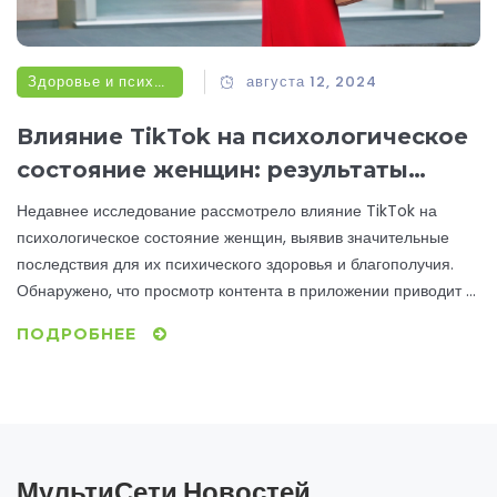
Здоровье и психология
августа 12, 2024
Влияние TikTok на психологическое
состояние женщин: результаты
исследования
Недавнее исследование рассмотрело влияние TikTok на
психологическое состояние женщин, выявив значительные
последствия для их психического здоровья и благополучия.
Обнаружено, что просмотр контента в приложении приводит к
повышению уровня тревожности, депрессии и
ПОДРОБНЕЕ
неудовлетворенности своим телом.
МультиСети Новостей